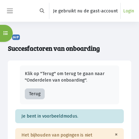
Ga naar hoofdinhoud
Je gebruikt nu de gast-account
Login
Schakel zoek invoer
Zijpaneel
Open cursusindex
Succesfactoren van onboarding
Voltooingsvoorwaarden
Klik op "Terug" om terug te gaan naar
"Onderdelen van onboarding".
Terug
Je bent in voorbeeldmodus.
×
Het bijhouden van pogingen is niet