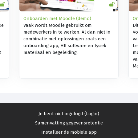
Onboarden met Moodle (demo)
On
ke
Vaak wordt Moodle gebruikt om
Di
medewerkers in te werken. Al dan niet in
Vo
g
combinatie met oplossingen zoals een
va
onboarding app, HR software en fysiek
Le
t
materiaal en begeleiding.
mo
va
Mo
Je bent niet ingelogd (
Login
)
Samenvatting gegevensretentie
Installeer de mobiele app