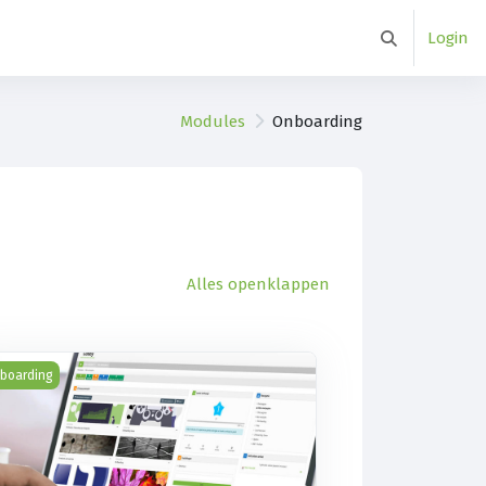
Login
Schakel zoek 
Modules
Onboarding
Alles openklappen
boarden met Moodle (2017 demo)
boarding