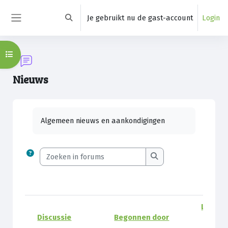
Ga naar hoofdinhoud
Je gebruikt nu de gast-account
Login
Schakel zoek invoer
Zijpaneel
Open cursusindex
Nieuws
Voltooingsvoorwaarden
Algemeen nieuws en aankondigingen
Zoeken in forums
Zoeken in forums
Laatste
Discussie
Begonnen door
Status