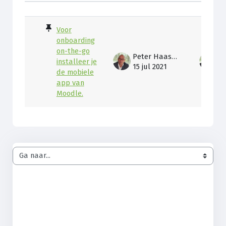
Lijst met discussies. Toont 1 van 1 d
Voor
onboarding
on-the-go
Peter Haasdijk
installeer je
15 jul 2021
15
de mobiele
app van
Moodle.
Ga naar...