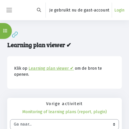
Ga naar hoofdinhoud
Je gebruikt nu de gast-account
Login
Schakel zoek invoer
Zijpaneel
Open cursusindex
Learning plan viewer ✔︎
Voltooingsvoorwaarden
Klik op
Learning plan viewer ✔︎
om de bron te
openen.
Vorige activiteit
Monitoring of learning plans (report, plugin)
Ga naar...