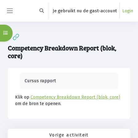
Ga naar hoofdinhoud
Je gebruikt nu de gast-account
Login
Schakel zoek invoer
Zijpaneel
Open cursusindex
Competency Breakdown Report (blok,
core)
Voltooingsvoorwaarden
Cursus rapport
Klik op
Competency Breakdown Report (blok, core)
om de bron te openen.
Vorige activiteit