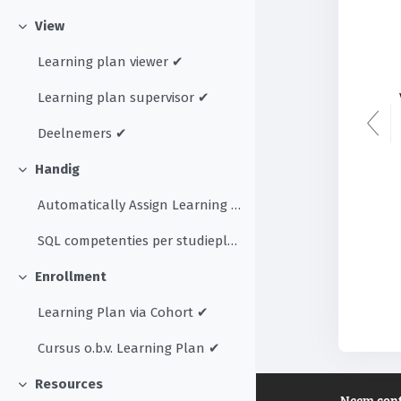
View
Samenklappen
Learning plan viewer ✔︎
Learning plan supervisor ✔︎
Deelnemers ✔︎
Handig
Samenklappen
Automatically Assign Learning plans ✔︎
SQL competenties per studieplan
Enrollment
Samenklappen
Learning Plan via Cohort ✔︎
Cursus o.b.v. Learning Plan ✔︎
Resources
Samenklappen