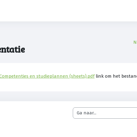
N
ntatie
ltooingsvoorwaarden
Competenties en studieplannen (sheets).pdf
link om het bestand
Ga naar...