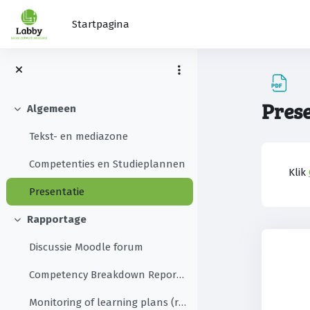
Ga naar hoofdinhoud
Startpagina
Prese
Algemeen
Samenklappen
Tekst- en mediazone
Vo
Competenties en Studieplannen
Klik
Presentatie
Rapportage
Samenklappen
Discussie Moodle forum
Competency Breakdown Report (blok, core)
Monitoring of learning plans (report, plugin)