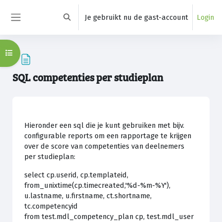
Ga naar hoofdinhoud
Je gebruikt nu de gast-account
Login
Schakel zoek invoer
Zijpaneel
Open cursusindex
SQL competenties per studieplan
Voltooingsvoorwaarden
Hieronder een sql die je kunt gebruiken met bijv.
configurable reports om een rapportage te krijgen
over de score van competenties van deelnemers
per studieplan:
select cp.userid, cp.templateid,
from_unixtime(cp.timecreated,'%d-%m-%Y'),
u.lastname, u.firstname, ct.shortname,
tc.competencyid
from test.mdl_competency_plan cp, test.mdl_user