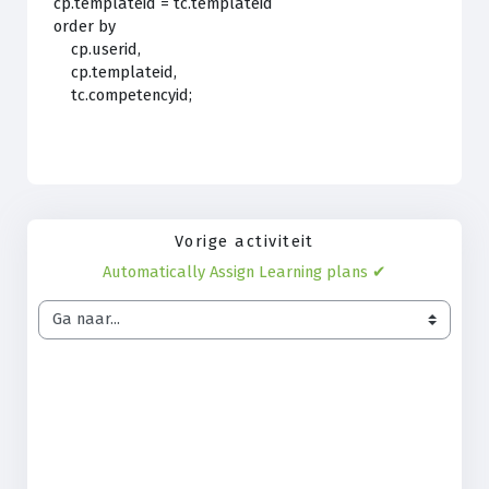
cp.templateid = tc.templateid
order by
cp.userid,
cp.templateid,
tc.competencyid;
Vorige activiteit
Automatically Assign Learning plans ✔︎
Ga naar...