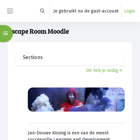
Ga naar hoofdinhoud
Je gebruikt nu de gast-account
Login
Schakel zoek invoer
Zijpaneel
Escape Room Moodle
Open cursusindex
Belangrijkste inhoudsblokken
Sectieoverzicht
Sections
Sectieoverzicht
Dit heb je nodig
→
Jan-Douwe Kissing is een van de meest
succesvolle Learning and Development