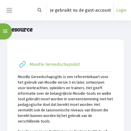
Ga naar hoofdinhoud
Je gebruikt nu de gast-account
Login
Schakel zoek invoer
Zijpaneel
Resource
Open cursusindex
Belangrijkste inhoudsblokken
Sectieoverzicht
URL
Moodle Gereedschapskist
Moodle Gereedschapsgids is een referentiekaart voor
het gebruik van Moodle versie 3 en later, ontworpen
voor leerkrachten, opleiders en trainers. Het geeft
informatie over de belangrijkste Moodle-tools en welke
tool gebruikt moet worden in overeenstemming met het
pedagogische doel dat bereikt moet worden. Het
vermeldt ook de taxonomische niveaus van Bloom die
bereikt kunnen worden bij het gebruik van de
verschillende tools.